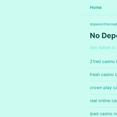
Home
dopesontheroad
No Depo
Alle Seiten in
21red casino
fresh casino
crown play c
real online c
ipad casino n