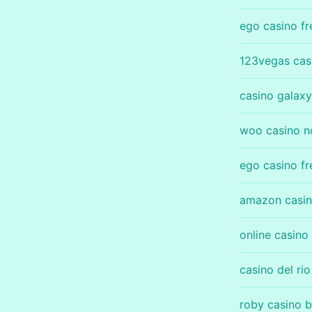
ego casino fr
123vegas cas
casino galax
woo casino n
ego casino fr
amazon casin
online casino
casino del rio
roby casino 