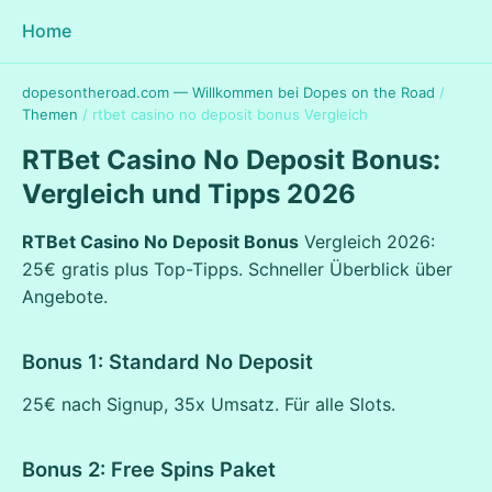
Home
dopesontheroad.com — Willkommen bei Dopes on the Road
/
Themen
/
rtbet casino no deposit bonus Vergleich
RTBet Casino No Deposit Bonus:
Vergleich und Tipps 2026
RTBet Casino No Deposit Bonus
Vergleich 2026:
25€ gratis plus Top-Tipps. Schneller Überblick über
Angebote.
Bonus 1: Standard No Deposit
25€ nach Signup, 35x Umsatz. Für alle Slots.
Bonus 2: Free Spins Paket