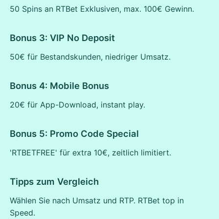
50 Spins an RTBet Exklusiven, max. 100€ Gewinn.
Bonus 3: VIP No Deposit
50€ für Bestandskunden, niedriger Umsatz.
Bonus 4: Mobile Bonus
20€ für App-Download, instant play.
Bonus 5: Promo Code Special
'RTBETFREE' für extra 10€, zeitlich limitiert.
Tipps zum Vergleich
Wählen Sie nach Umsatz und RTP. RTBet top in
Speed.