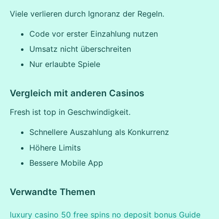
Viele verlieren durch Ignoranz der Regeln.
Code vor erster Einzahlung nutzen
Umsatz nicht überschreiten
Nur erlaubte Spiele
Vergleich mit anderen Casinos
Fresh ist top in Geschwindigkeit.
Schnellere Auszahlung als Konkurrenz
Höhere Limits
Bessere Mobile App
Verwandte Themen
luxury casino 50 free spins no deposit bonus Guide