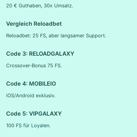
20 € Guthaben, 30x Umsatz.
Vergleich Reloadbet
Reloadbet: 25 FS, aber langsamer Support.
Code 3: RELOADGALAXY
Crossover-Bonus 75 FS.
Code 4: MOBILEIO
iOS/Android exklusiv.
Code 5: VIPGALAXY
100 FS für Loyalen.