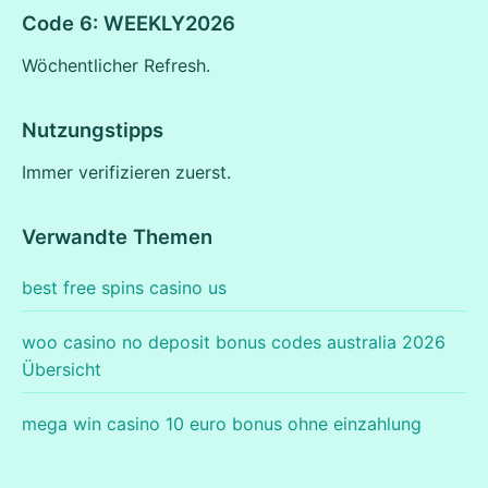
Code 6: WEEKLY2026
Wöchentlicher Refresh.
Nutzungstipps
Immer verifizieren zuerst.
Verwandte Themen
best free spins casino us
woo casino no deposit bonus codes australia 2026
Übersicht
mega win casino 10 euro bonus ohne einzahlung