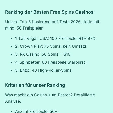
Ranking der Besten Free Spins Casinos
Unsere Top 5 basierend auf Tests 2026. Jede mit
mind. 50 Freispielen.
1. Las Vegas USA: 100 Freispiele, RTP 97%
2. Crown Play: 75 Spins, kein Umsatz
3. RX Casino: 50 Spins + $10
4. Spinbetter: 60 Freispiele Starburst
5. Enzo: 40 High-Roller-Spins
Kriterien für unser Ranking
Was macht ein Casino zum Besten? Detaillierte
Analyse.
Anzahl Freispiele: 50+