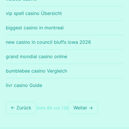
vip spell casino Übersicht
biggest casino in montreal
new casino in council bluffs iowa 2026
grand mondial casino online
bumblebee casino Vergleich
livr casino Guide
← Zurück
Weiter →
Seite 86 von 139