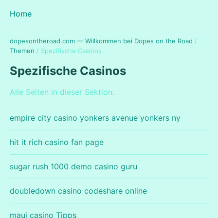
Home
dopesontheroad.com — Willkommen bei Dopes on the Road
/
Themen
/
Spezifische Casinos
Spezifische Casinos
Alle Seiten in dieser Sektion.
empire city casino yonkers avenue yonkers ny
hit it rich casino fan page
sugar rush 1000 demo casino guru
doubledown casino codeshare online
maui casino Tipps