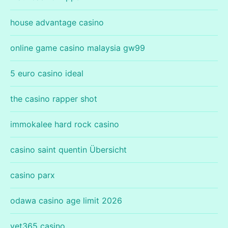
house advantage casino
online game casino malaysia gw99
5 euro casino ideal
the casino rapper shot
immokalee hard rock casino
casino saint quentin Übersicht
casino parx
odawa casino age limit 2026
vet365 casino