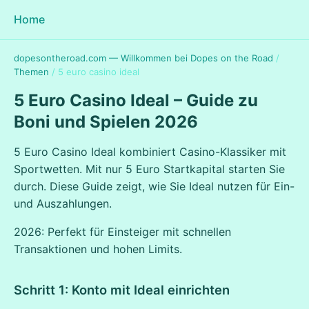
Home
dopesontheroad.com — Willkommen bei Dopes on the Road
/
Themen
/
5 euro casino ideal
5 Euro Casino Ideal – Guide zu
Boni und Spielen 2026
5 Euro Casino Ideal kombiniert Casino-Klassiker mit
Sportwetten. Mit nur 5 Euro Startkapital starten Sie
durch. Diese Guide zeigt, wie Sie Ideal nutzen für Ein-
und Auszahlungen.
2026: Perfekt für Einsteiger mit schnellen
Transaktionen und hohen Limits.
Schritt 1: Konto mit Ideal einrichten