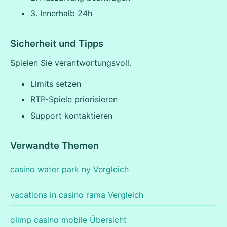
3. Innerhalb 24h
Sicherheit und Tipps
Spielen Sie verantwortungsvoll.
Limits setzen
RTP-Spiele priorisieren
Support kontaktieren
Verwandte Themen
casino water park ny Vergleich
vacations in casino rama Vergleich
olimp casino mobile Übersicht