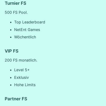
Turnier FS
500 FS Pool.
Top Leaderboard
NetEnt Games
Wöchentlich
VIP FS
200 FS monatlich.
Level 5+
Exklusiv
Hohe Limits
Partner FS