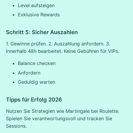
Level aufsteigen
Exklusive Rewards
Schritt 5: Sicher Auszahlen
1. Gewinne prüfen. 2. Auszahlung anfordern. 3.
Innerhalb 48h bearbeitet. Keine Gebühren für VIPs.
Balance checken
Anfordern
Geduldig warten
Tipps für Erfolg 2026
Nutzen Sie Strategien wie Martingale bei Roulette.
Spielen Sie verantwortungsvoll und tracken Sie
Sessions.