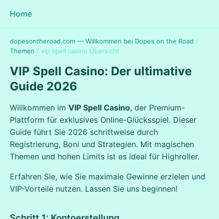
Home
dopesontheroad.com — Willkommen bei Dopes on the Road
/
Themen
/
vip spell casino Übersicht
VIP Spell Casino: Der ultimative
Guide 2026
Willkommen im
VIP Spell Casino
, der Premium-
Plattform für exklusives Online-Glücksspiel. Dieser
Guide führt Sie 2026 schrittweise durch
Registrierung, Boni und Strategien. Mit magischen
Themen und hohen Limits ist es ideal für Highroller.
Erfahren Sie, wie Sie maximale Gewinne erzielen und
VIP-Vorteile nutzen. Lassen Sie uns beginnen!
Schritt 1: Kontoerstellung