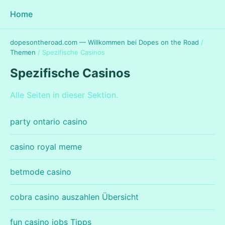
Home
dopesontheroad.com — Willkommen bei Dopes on the Road
/
Themen
/
Spezifische Casinos
Spezifische Casinos
Alle Seiten in dieser Sektion.
party ontario casino
casino royal meme
betmode casino
cobra casino auszahlen Übersicht
fun casino jobs Tipps