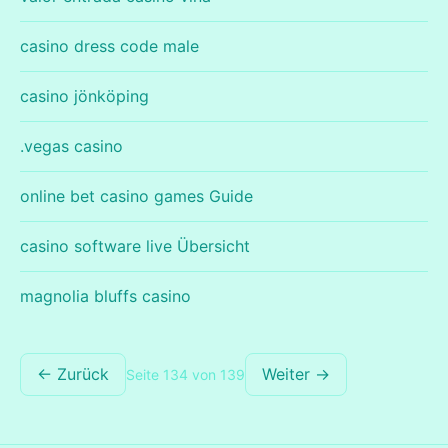
casino dress code male
casino jönköping
.vegas casino
online bet casino games Guide
casino software live Übersicht
magnolia bluffs casino
← Zurück
Weiter →
Seite 134 von 139