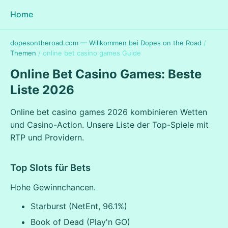
Home
dopesontheroad.com — Willkommen bei Dopes on the Road
/
Themen
/
online bet casino games Guide
Online Bet Casino Games: Beste
Liste 2026
Online bet casino games 2026 kombinieren Wetten
und Casino-Action. Unsere Liste der Top-Spiele mit
RTP und Providern.
Top Slots für Bets
Hohe Gewinnchancen.
Starburst (NetEnt, 96.1%)
Book of Dead (Play'n GO)