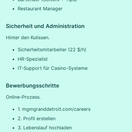
Restaurant Manager
Sicherheit und Administration
Hinter den Kulissen.
Sicherheitsmitarbeiter (22 $/h)
HR-Spezialist
IT-Support für Casino-Systeme
Bewerbungsschritte
Online-Prozess.
1. mgmgranddetroit.com/careers
2. Profil erstellen
3. Lebenslauf hochladen