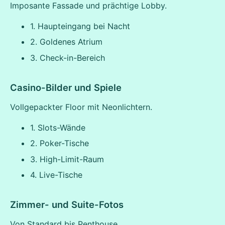
Imposante Fassade und prächtige Lobby.
1. Haupteingang bei Nacht
2. Goldenes Atrium
3. Check-in-Bereich
Casino-Bilder und Spiele
Vollgepackter Floor mit Neonlichtern.
1. Slots-Wände
2. Poker-Tische
3. High-Limit-Raum
4. Live-Tische
Zimmer- und Suite-Fotos
Von Standard bis Penthouse.