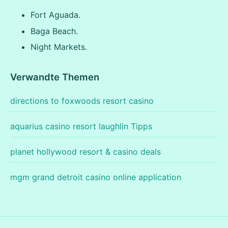
Fort Aguada.
Baga Beach.
Night Markets.
Verwandte Themen
directions to foxwoods resort casino
aquarius casino resort laughlin Tipps
planet hollywood resort & casino deals
mgm grand detroit casino online application