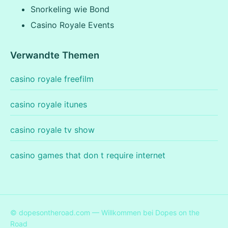
Snorkeling wie Bond
Casino Royale Events
Verwandte Themen
casino royale freefilm
casino royale itunes
casino royale tv show
casino games that don t require internet
© dopesontheroad.com — Willkommen bei Dopes on the
Road