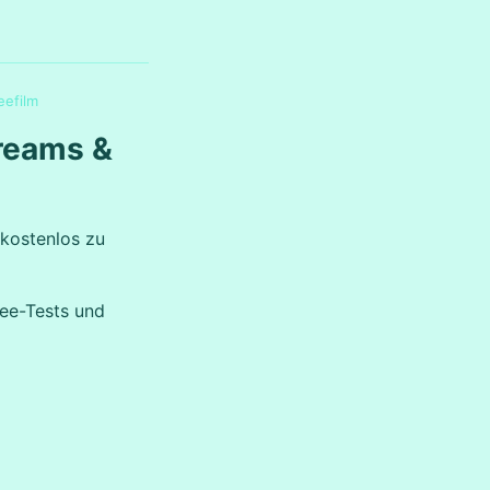
eefilm
treams &
 kostenlos zu
ree-Tests und