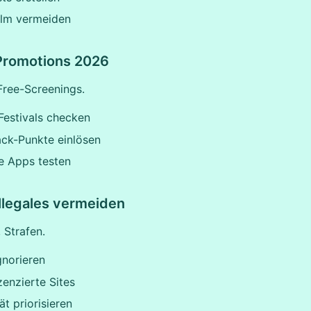
Film vermeiden
 Promotions 2026
 Free-Screenings.
Festivals checken
ack-Punkte einlösen
e Apps testen
 Illegales vermeiden
, Strafen.
gnorieren
izenzierte Sites
ät priorisieren