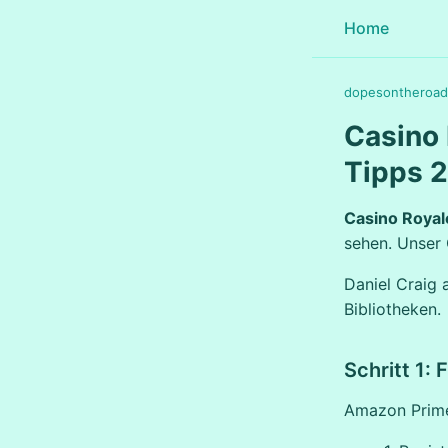
Home
dopesontheroad
Casino 
Tipps 
Casino Royal
sehen. Unser 
Daniel Craig 
Bibliotheken.
Schritt 1: 
Amazon Prime: