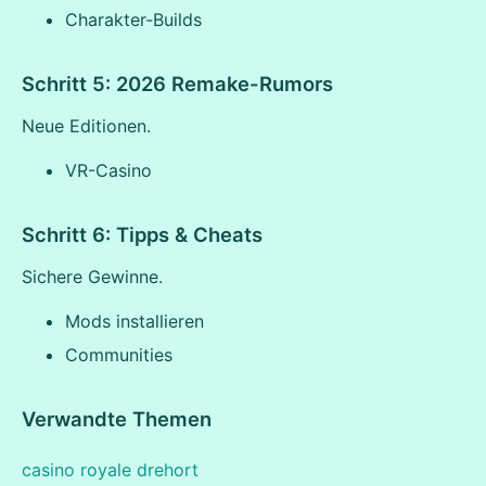
Charakter-Builds
Schritt 5: 2026 Remake-Rumors
Neue Editionen.
VR-Casino
Schritt 6: Tipps & Cheats
Sichere Gewinne.
Mods installieren
Communities
Verwandte Themen
casino royale drehort