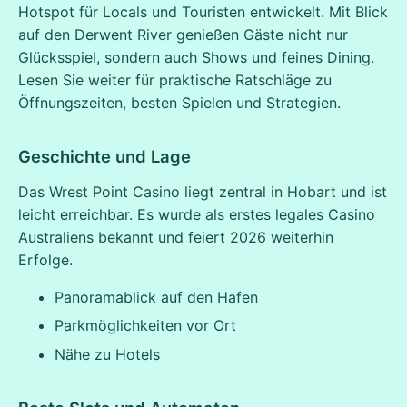
Hotspot für Locals und Touristen entwickelt. Mit Blick
auf den Derwent River genießen Gäste nicht nur
Glücksspiel, sondern auch Shows und feines Dining.
Lesen Sie weiter für praktische Ratschläge zu
Öffnungszeiten, besten Spielen und Strategien.
Geschichte und Lage
Das Wrest Point Casino liegt zentral in Hobart und ist
leicht erreichbar. Es wurde als erstes legales Casino
Australiens bekannt und feiert 2026 weiterhin
Erfolge.
Panoramablick auf den Hafen
Parkmöglichkeiten vor Ort
Nähe zu Hotels