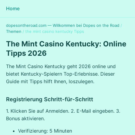
Home
dopesontheroad.com — Willkommen bei Dopes on the Road
/
Themen
/
the mint casino kentucky Tipps
The Mint Casino Kentucky: Online
Tipps 2026
The Mint Casino Kentucky geht 2026 online und
bietet Kentucky-Spielern Top-Erlebnisse. Dieser
Guide mit Tipps hilft Ihnen, loszulegen.
Registrierung Schritt-für-Schritt
1. Klicken Sie auf Anmelden. 2. E-Mail eingeben. 3.
Bonus aktivieren.
Verifizierung: 5 Minuten