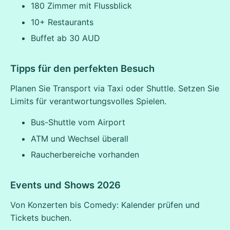
180 Zimmer mit Flussblick
10+ Restaurants
Buffet ab 30 AUD
Tipps für den perfekten Besuch
Planen Sie Transport via Taxi oder Shuttle. Setzen Sie
Limits für verantwortungsvolles Spielen.
Bus-Shuttle vom Airport
ATM und Wechsel überall
Raucherbereiche vorhanden
Events und Shows 2026
Von Konzerten bis Comedy: Kalender prüfen und
Tickets buchen.