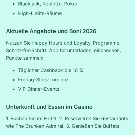
Blackjack, Roulette, Poker
High-Limits-Räume
Aktuelle Angebote und Boni 2026
Nutzen Sie Happy Hours und Loyalty-Programme.
Schritt-für-Schritt: App herunterladen, einchecken,
Punkte sammeln.
Täglicher Cashback bis 10 %
Freitag-Slots-Turniere
VIP-Dinner-Events
Unterkunft und Essen im Casino
1. Buchen Sie im Hotel. 2. Reservieren Sie Restaurants
wie The Drunken Admiral. 3. Genießen Sie Buffets.