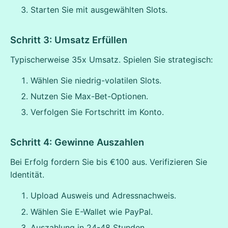
Starten Sie mit ausgewählten Slots.
Schritt 3: Umsatz Erfüllen
Typischerweise 35x Umsatz. Spielen Sie strategisch:
Wählen Sie niedrig-volatilen Slots.
Nutzen Sie Max-Bet-Optionen.
Verfolgen Sie Fortschritt im Konto.
Schritt 4: Gewinne Auszahlen
Bei Erfolg fordern Sie bis €100 aus. Verifizieren Sie
Identität.
Upload Ausweis und Adressnachweis.
Wählen Sie E-Wallet wie PayPal.
Auszahlung in 24-48 Stunden.