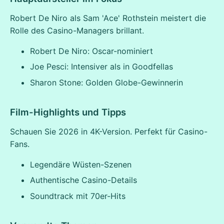
Robert De Niro als Sam 'Ace' Rothstein meistert die
Rolle des Casino-Managers brillant.
Robert De Niro: Oscar-nominiert
Joe Pesci: Intensiver als in Goodfellas
Sharon Stone: Golden Globe-Gewinnerin
Film-Highlights und Tipps
Schauen Sie 2026 in 4K-Version. Perfekt für Casino-
Fans.
Legendäre Wüsten-Szenen
Authentische Casino-Details
Soundtrack mit 70er-Hits