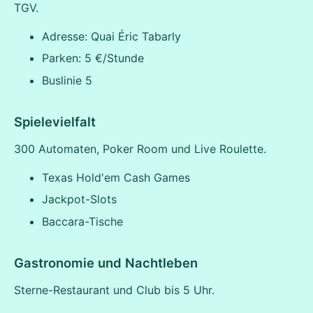
TGV.
Adresse: Quai Éric Tabarly
Parken: 5 €/Stunde
Buslinie 5
Spielevielfalt
300 Automaten, Poker Room und Live Roulette.
Texas Hold'em Cash Games
Jackpot-Slots
Baccara-Tische
Gastronomie und Nachtleben
Sterne-Restaurant und Club bis 5 Uhr.