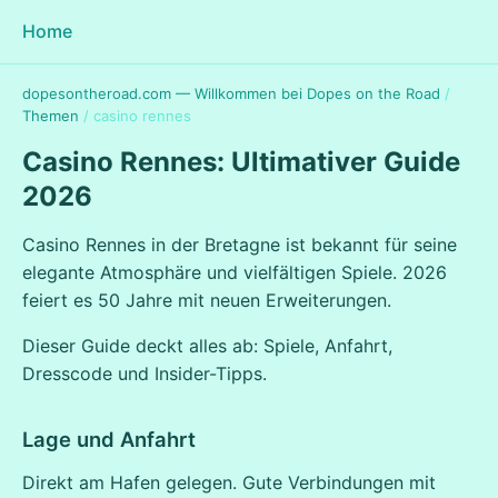
Home
dopesontheroad.com — Willkommen bei Dopes on the Road
/
Themen
/
casino rennes
Casino Rennes: Ultimativer Guide
2026
Casino Rennes in der Bretagne ist bekannt für seine
elegante Atmosphäre und vielfältigen Spiele. 2026
feiert es 50 Jahre mit neuen Erweiterungen.
Dieser Guide deckt alles ab: Spiele, Anfahrt,
Dresscode und Insider-Tipps.
Lage und Anfahrt
Direkt am Hafen gelegen. Gute Verbindungen mit