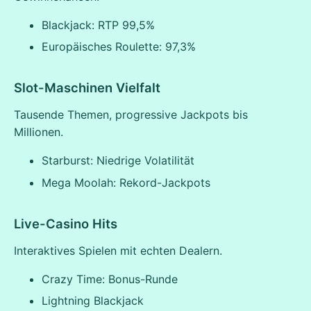
Blackjack: RTP 99,5%
Europäisches Roulette: 97,3%
Slot-Maschinen Vielfalt
Tausende Themen, progressive Jackpots bis
Millionen.
Starburst: Niedrige Volatilität
Mega Moolah: Rekord-Jackpots
Live-Casino Hits
Interaktives Spielen mit echten Dealern.
Crazy Time: Bonus-Runde
Lightning Blackjack