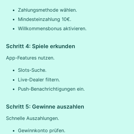
Zahlungsmethode wählen.
Mindesteinzahlung 10€.
Willkommensbonus aktivieren.
Schritt 4: Spiele erkunden
App-Features nutzen.
Slots-Suche.
Live-Dealer filtern.
Push-Benachrichtigungen ein.
Schritt 5: Gewinne auszahlen
Schnelle Auszahlungen.
Gewinnkonto prüfen.