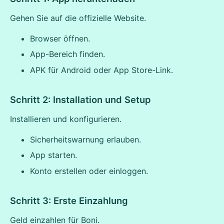
Gehen Sie auf die offizielle Website.
Browser öffnen.
App-Bereich finden.
APK für Android oder App Store-Link.
Schritt 2: Installation und Setup
Installieren und konfigurieren.
Sicherheitswarnung erlauben.
App starten.
Konto erstellen oder einloggen.
Schritt 3: Erste Einzahlung
Geld einzahlen für Boni.