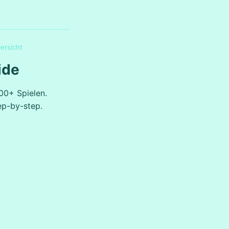
ersicht
ide
00+ Spielen.
ep-by-step.