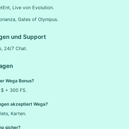
tEnt, Live von Evolution.
onanza, Gates of Olympus.
gen und Support
o, 24/7 Chat.
ragen
der Wega Bonus?
 $ + 300 FS.
ngen akzeptiert Wega?
lets, Karten.
no sicher?