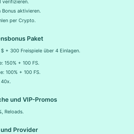
 verifizieren.
n Bonus aktivieren.
hlen per Crypto.
nsbonus Paket
$ + 300 Freispiele über 4 Einlagen.
ge: 150% + 100 FS.
ge: 100% + 100 FS.
 40x.
che und VIP-Promos
, Reloads.
 und Provider