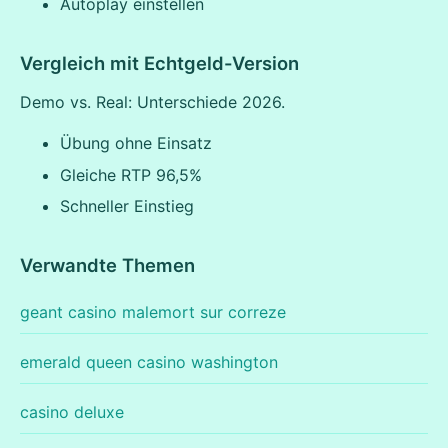
Autoplay einstellen
Vergleich mit Echtgeld-Version
Demo vs. Real: Unterschiede 2026.
Übung ohne Einsatz
Gleiche RTP 96,5%
Schneller Einstieg
Verwandte Themen
geant casino malemort sur correze
emerald queen casino washington
casino deluxe