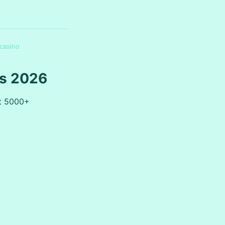
casino
os 2026
it 5000+