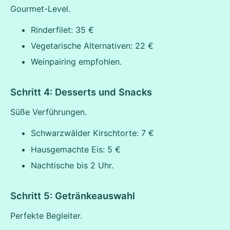
Gourmet-Level.
Rinderfilet: 35 €
Vegetarische Alternativen: 22 €
Weinpairing empfohlen.
Schritt 4: Desserts und Snacks
Süße Verführungen.
Schwarzwälder Kirschtorte: 7 €
Hausgemachte Eis: 5 €
Nachtische bis 2 Uhr.
Schritt 5: Getränkeauswahl
Perfekte Begleiter.