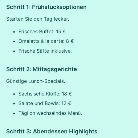
Schritt 1: Frühstücksoptionen
Starten Sie den Tag lecker.
Frisches Buffet: 15 €
Omeletts à la carte: 8 €
Frische Säfte inklusive.
Schritt 2: Mittagsgerichte
Günstige Lunch-Specials.
Sächsische Klöße: 18 €
Salate und Bowls: 12 €
Täglich wechselndes Menü.
Schritt 3: Abendessen Highlights