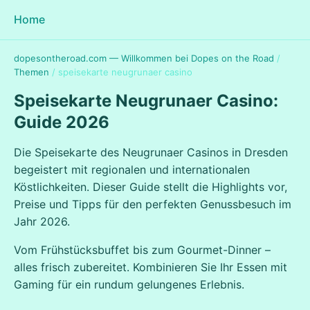
Home
dopesontheroad.com — Willkommen bei Dopes on the Road
/
Themen
/
speisekarte neugrunaer casino
Speisekarte Neugrunaer Casino:
Guide 2026
Die Speisekarte des Neugrunaer Casinos in Dresden
begeistert mit regionalen und internationalen
Köstlichkeiten. Dieser Guide stellt die Highlights vor,
Preise und Tipps für den perfekten Genussbesuch im
Jahr 2026.
Vom Frühstücksbuffet bis zum Gourmet-Dinner –
alles frisch zubereitet. Kombinieren Sie Ihr Essen mit
Gaming für ein rundum gelungenes Erlebnis.