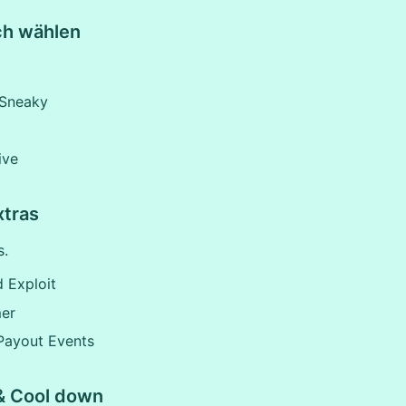
ch wählen
 Sneaky
ive
xtras
s.
 Exploit
mer
Payout Events
& Cool down