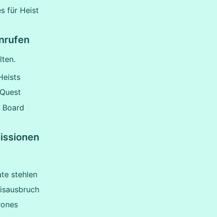
 für Heist
anrufen
lten.
Heists
-Quest
g Board
issionen
te stehlen
isausbruch
rones