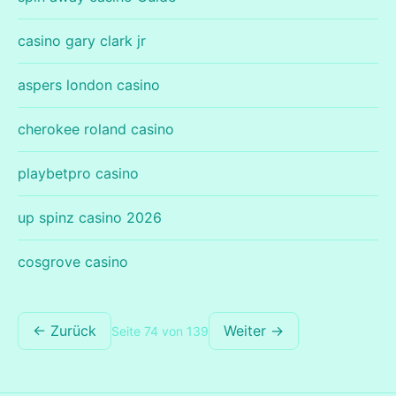
casino gary clark jr
aspers london casino
cherokee roland casino
playbetpro casino
up spinz casino 2026
cosgrove casino
← Zurück
Weiter →
Seite 74 von 139