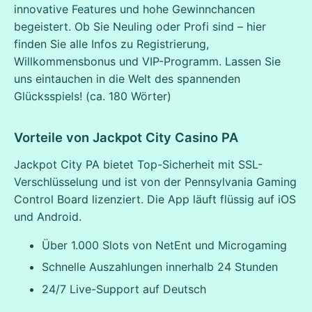
innovative Features und hohe Gewinnchancen
begeistert. Ob Sie Neuling oder Profi sind – hier
finden Sie alle Infos zu Registrierung,
Willkommensbonus und VIP-Programm. Lassen Sie
uns eintauchen in die Welt des spannenden
Glücksspiels! (ca. 180 Wörter)
Vorteile von Jackpot City Casino PA
Jackpot City PA bietet Top-Sicherheit mit SSL-
Verschlüsselung und ist von der Pennsylvania Gaming
Control Board lizenziert. Die App läuft flüssig auf iOS
und Android.
Über 1.000 Slots von NetEnt und Microgaming
Schnelle Auszahlungen innerhalb 24 Stunden
24/7 Live-Support auf Deutsch