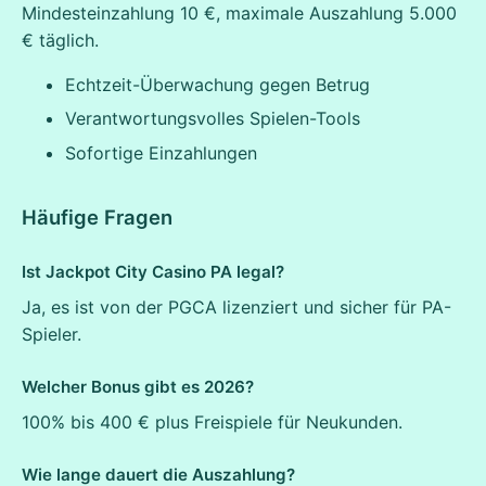
Mindesteinzahlung 10 €, maximale Auszahlung 5.000
€ täglich.
Echtzeit-Überwachung gegen Betrug
Verantwortungsvolles Spielen-Tools
Sofortige Einzahlungen
Häufige Fragen
Ist Jackpot City Casino PA legal?
Ja, es ist von der PGCA lizenziert und sicher für PA-
Spieler.
Welcher Bonus gibt es 2026?
100% bis 400 € plus Freispiele für Neukunden.
Wie lange dauert die Auszahlung?