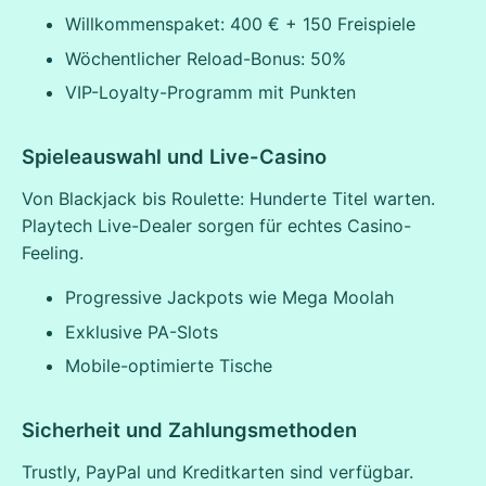
Willkommenspaket: 400 € + 150 Freispiele
Wöchentlicher Reload-Bonus: 50%
VIP-Loyalty-Programm mit Punkten
Spieleauswahl und Live-Casino
Von Blackjack bis Roulette: Hunderte Titel warten.
Playtech Live-Dealer sorgen für echtes Casino-
Feeling.
Progressive Jackpots wie Mega Moolah
Exklusive PA-Slots
Mobile-optimierte Tische
Sicherheit und Zahlungsmethoden
Trustly, PayPal und Kreditkarten sind verfügbar.