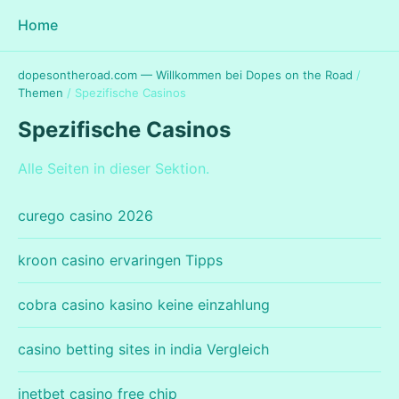
Home
dopesontheroad.com — Willkommen bei Dopes on the Road
/
Themen
/
Spezifische Casinos
Spezifische Casinos
Alle Seiten in dieser Sektion.
curego casino 2026
kroon casino ervaringen Tipps
cobra casino kasino keine einzahlung
casino betting sites in india Vergleich
inetbet casino free chip