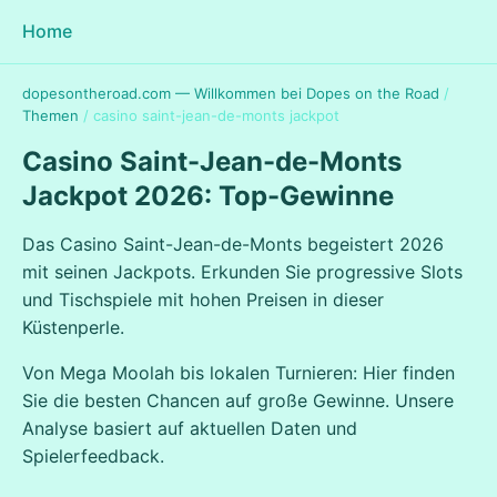
Home
dopesontheroad.com — Willkommen bei Dopes on the Road
/
Themen
/
casino saint-jean-de-monts jackpot
Casino Saint-Jean-de-Monts
Jackpot 2026: Top-Gewinne
Das Casino Saint-Jean-de-Monts begeistert 2026
mit seinen Jackpots. Erkunden Sie progressive Slots
und Tischspiele mit hohen Preisen in dieser
Küstenperle.
Von Mega Moolah bis lokalen Turnieren: Hier finden
Sie die besten Chancen auf große Gewinne. Unsere
Analyse basiert auf aktuellen Daten und
Spielerfeedback.