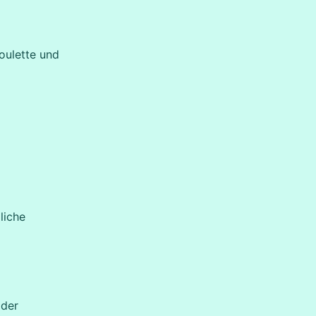
oulette und
liche
oder