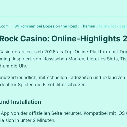
.com — Willkommen bei Dopes on the Road
/
Themen
/
rolling rock cas
 Rock Casino: Online-Highlights
Casino etabliert sich 2026 als Top-Online-Plattform mit 
ming. Inspiriert von klassischen Marken, bietet es Slots, Ti
 um die Uhr.
enutzerfreundlich, mit schnellen Ladezeiten und exklusiven 
eal für Spieler, die Flexibilität schätzen.
nd Installation
 App von der offiziellen Seite herunter. Kompatibel mit iOS
ie sich in unter 2 Minuten.