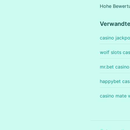
Hohe Bewertu
Verwandt
casino jackpo
wolf slots ca
mr.bet casino
happybet cas
casino mate 