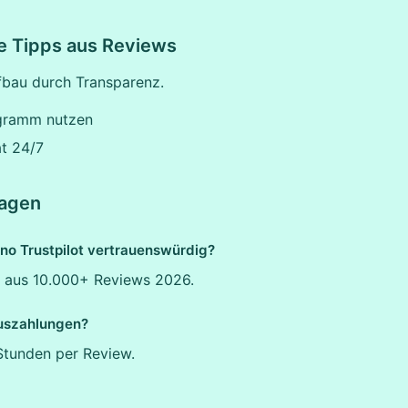
e Tipps aus Reviews
fbau durch Transparenz.
gramm nutzen
t 24/7
ragen
ino Trustpilot vertrauenswürdig?
e aus 10.000+ Reviews 2026.
Auszahlungen?
Stunden per Review.