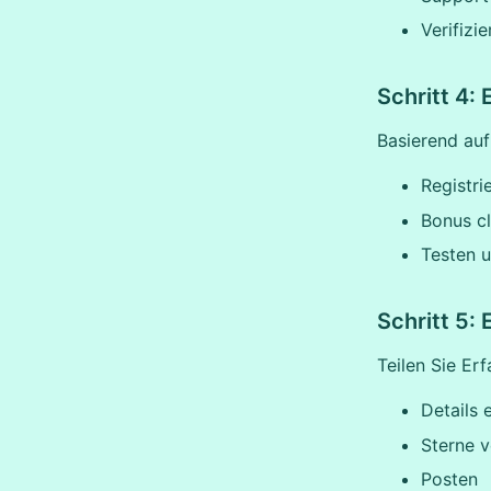
Verifizi
Schritt 4:
Basierend auf
Registri
Bonus c
Testen 
Schritt 5:
Teilen Sie Er
Details 
Sterne 
Posten