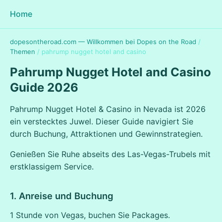
Home
dopesontheroad.com — Willkommen bei Dopes on the Road
/
Themen
/
pahrump nugget hotel and casino
Pahrump Nugget Hotel and Casino
Guide 2026
Pahrump Nugget Hotel & Casino in Nevada ist 2026
ein verstecktes Juwel. Dieser Guide navigiert Sie
durch Buchung, Attraktionen und Gewinnstrategien.
Genießen Sie Ruhe abseits des Las-Vegas-Trubels mit
erstklassigem Service.
1. Anreise und Buchung
1 Stunde von Vegas, buchen Sie Packages.