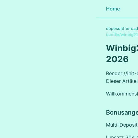
Home
dopesontheroad
bundle/winbig21.
Winbig2
2026
Render://init
Dieser Artike
Willkommensbo
Bonusange
Multi-Deposi
Umsatz 30x, f