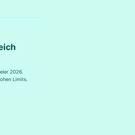
eich
eler 2026.
hohen Limits.