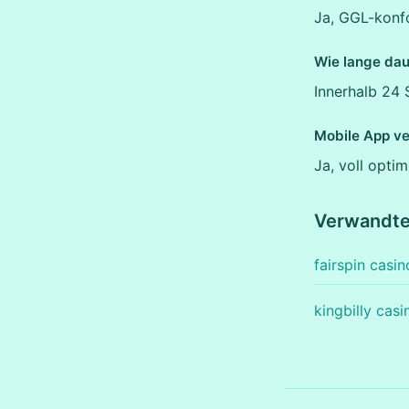
Ja, GGL-konf
Wie lange da
Innerhalb 24 
Mobile App v
Ja, voll opti
Verwandt
fairspin casi
kingbilly cas