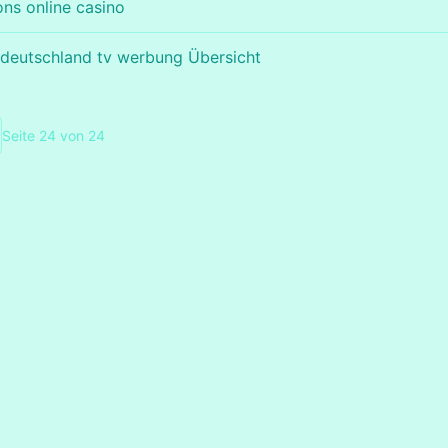
ns online casino
 deutschland tv werbung Übersicht
Seite 24 von 24