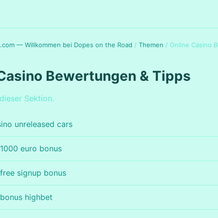
.com — Willkommen bei Dopes on the Road
/
Themen
/
Online Casino 
 Casino Bewertungen & Tipps
 dieser Sektion.
sino unreleased cars
 1000 euro bonus
 free signup bonus
 bonus highbet