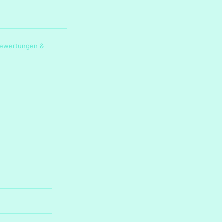
Bewertungen &