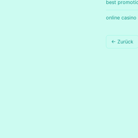
best promotio
online casino
← Zurück