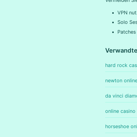
VPN nut
Solo Se
Patches
Verwandt
hard rock cas
newton online
da vinci diam
online casino 
horseshoe on