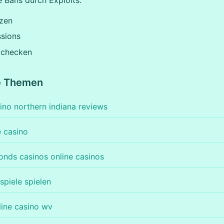
zen
ssions
 checken
e Themen
ino northern indiana reviews
 casino
onds casinos online casinos
spiele spielen
line casino wv