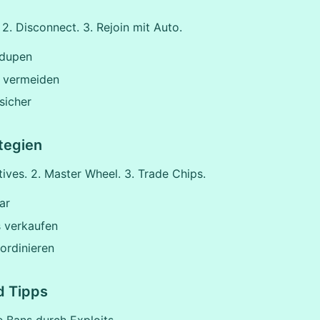
. 2. Disconnect. 3. Rejoin mit Auto.
dupen
t vermeiden
sicher
tegien
tives. 2. Master Wheel. 3. Trade Chips.
ar
s verkaufen
ordinieren
d Tipps
 Bans durch Exploits.