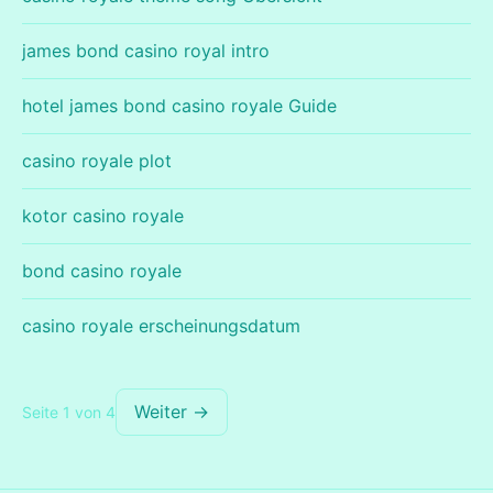
james bond casino royal intro
hotel james bond casino royale Guide
casino royale plot
kotor casino royale
bond casino royale
casino royale erscheinungsdatum
Weiter →
Seite 1 von 4