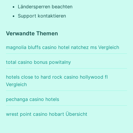
Ländersperren beachten
Support kontaktieren
Verwandte Themen
magnolia bluffs casino hotel natchez ms Vergleich
total casino bonus powitalny
hotels close to hard rock casino hollywood fl
Vergleich
pechanga casino hotels
wrest point casino hobart Übersicht