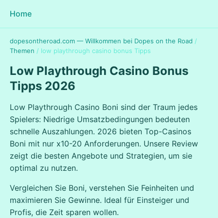
Home
dopesontheroad.com — Willkommen bei Dopes on the Road
/
Themen
/
low playthrough casino bonus Tipps
Low Playthrough Casino Bonus
Tipps 2026
Low Playthrough Casino Boni sind der Traum jedes
Spielers: Niedrige Umsatzbedingungen bedeuten
schnelle Auszahlungen. 2026 bieten Top-Casinos
Boni mit nur x10-20 Anforderungen. Unsere Review
zeigt die besten Angebote und Strategien, um sie
optimal zu nutzen.
Vergleichen Sie Boni, verstehen Sie Feinheiten und
maximieren Sie Gewinne. Ideal für Einsteiger und
Profis, die Zeit sparen wollen.