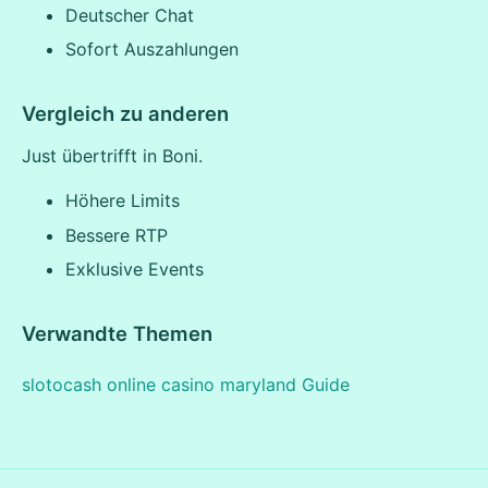
Deutscher Chat
Sofort Auszahlungen
Vergleich zu anderen
Just übertrifft in Boni.
Höhere Limits
Bessere RTP
Exklusive Events
Verwandte Themen
slotocash online casino maryland Guide