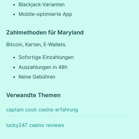
Blackjack-Varianten
Mobile-optimierte App
Zahlmethoden für Maryland
Bitcoin, Karten, E-Wallets.
Sofortige Einzahlungen
Auszahlungen in 48h
Keine Gebühren
Verwandte Themen
captain cook casino erfahrung
lucky247 casino reviews