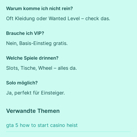
Warum komme ich nicht rein?
Oft Kleidung oder Wanted Level – check das.
Brauche ich VIP?
Nein, Basis-Einstieg gratis.
Welche Spiele drinnen?
Slots, Tische, Wheel – alles da.
Solo möglich?
Ja, perfekt für Einsteiger.
Verwandte Themen
gta 5 how to start casino heist