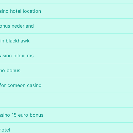
asino hotel location
bonus nederland
 in blackhawk
casino biloxi ms
ino bonus
for comeon casino
asino 15 euro bonus
hotel