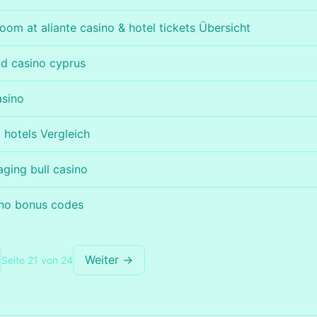
om at aliante casino & hotel tickets Übersicht
nd casino cyprus
asino
o hotels Vergleich
ging bull casino
ino bonus codes
Weiter →
Seite 21 von 24