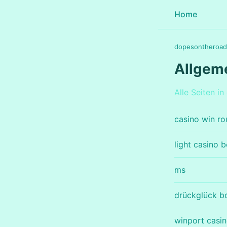
Home
dopesontheroad
Allgem
Alle Seiten in
casino win ro
light casino 
ms
drückglück bo
winport casin