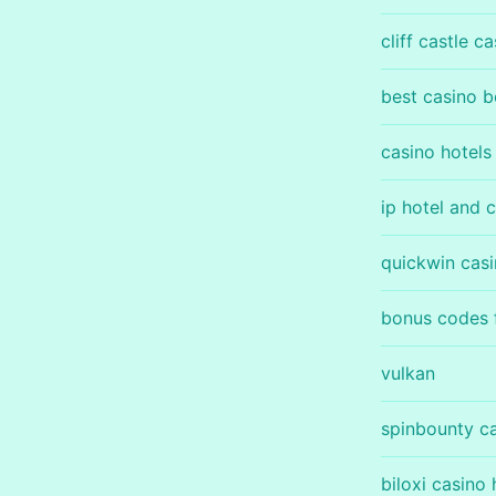
cliff castle c
best casino 
casino hotels
ip hotel and 
quickwin cas
bonus codes 
vulkan
spinbounty c
biloxi casino 