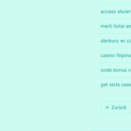
access showro
merit hotel a
danbury wi c
casino filipin
code bonus ra
get slots cas
← Zurück