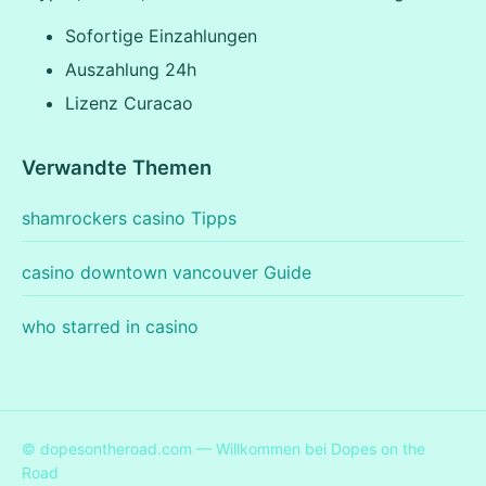
Sofortige Einzahlungen
Auszahlung 24h
Lizenz Curacao
Verwandte Themen
shamrockers casino Tipps
casino downtown vancouver Guide
who starred in casino
© dopesontheroad.com — Willkommen bei Dopes on the
Road