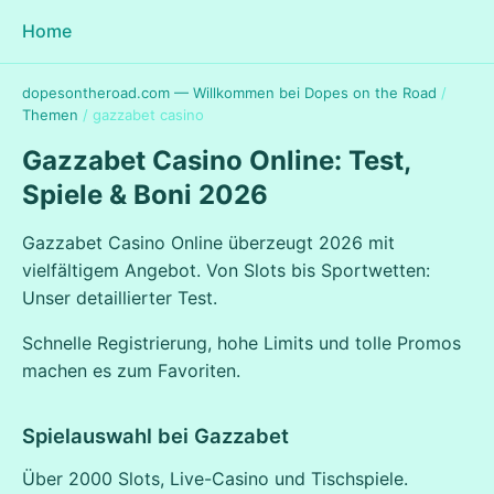
Home
dopesontheroad.com — Willkommen bei Dopes on the Road
/
Themen
/
gazzabet casino
Gazzabet Casino Online: Test,
Spiele & Boni 2026
Gazzabet Casino Online überzeugt 2026 mit
vielfältigem Angebot. Von Slots bis Sportwetten:
Unser detaillierter Test.
Schnelle Registrierung, hohe Limits und tolle Promos
machen es zum Favoriten.
Spielauswahl bei Gazzabet
Über 2000 Slots, Live-Casino und Tischspiele.