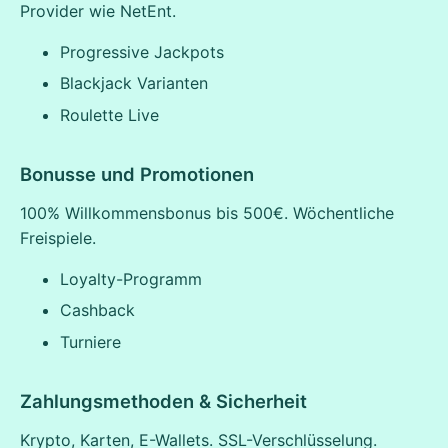
Provider wie NetEnt.
Progressive Jackpots
Blackjack Varianten
Roulette Live
Bonusse und Promotionen
100% Willkommensbonus bis 500€. Wöchentliche
Freispiele.
Loyalty-Programm
Cashback
Turniere
Zahlungsmethoden & Sicherheit
Krypto, Karten, E-Wallets. SSL-Verschlüsselung.