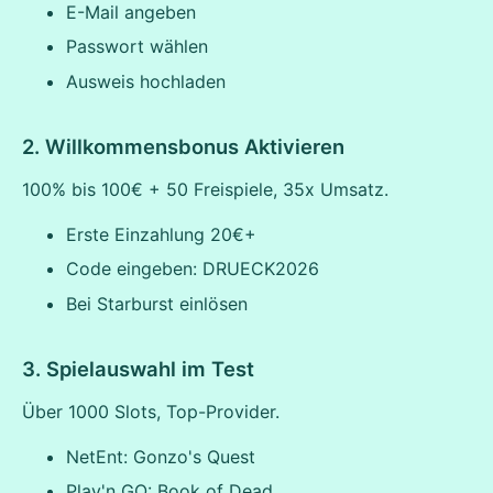
E-Mail angeben
Passwort wählen
Ausweis hochladen
2. Willkommensbonus Aktivieren
100% bis 100€ + 50 Freispiele, 35x Umsatz.
Erste Einzahlung 20€+
Code eingeben: DRUECK2026
Bei Starburst einlösen
3. Spielauswahl im Test
Über 1000 Slots, Top-Provider.
NetEnt: Gonzo's Quest
Play'n GO: Book of Dead