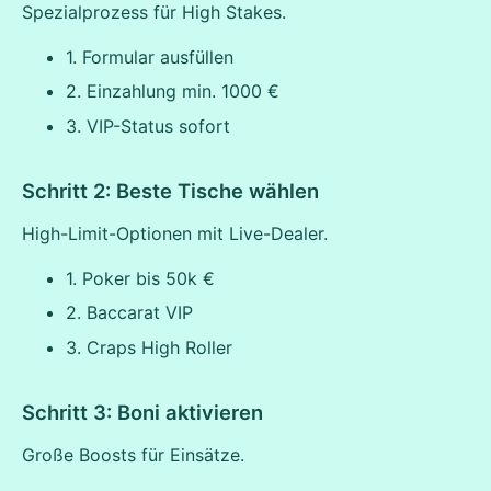
Spezialprozess für High Stakes.
1. Formular ausfüllen
2. Einzahlung min. 1000 €
3. VIP-Status sofort
Schritt 2: Beste Tische wählen
High-Limit-Optionen mit Live-Dealer.
1. Poker bis 50k €
2. Baccarat VIP
3. Craps High Roller
Schritt 3: Boni aktivieren
Große Boosts für Einsätze.