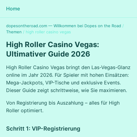
Home
dopesontheroad.com — Willkommen bei Dopes on the Road
/
Themen
/
high roller casino vegas
High Roller Casino Vegas:
Ultimativer Guide 2026
High Roller Casino Vegas bringt den Las-Vegas-Glanz
online im Jahr 2026. Für Spieler mit hohen Einsätzen:
Mega-Jackpots, VIP-Tische und exklusive Events.
Dieser Guide zeigt schrittweise, wie Sie maximieren.
Von Registrierung bis Auszahlung – alles für High
Roller optimiert.
Schritt 1: VIP-Registrierung