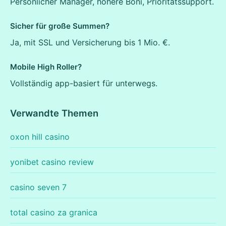
Persönlicher Manager, höhere Boni, Prioritätssupport.
Sicher für große Summen?
Ja, mit SSL und Versicherung bis 1 Mio. €.
Mobile High Roller?
Vollständig app-basiert für unterwegs.
Verwandte Themen
oxon hill casino
yonibet casino review
casino seven 7
total casino za granica