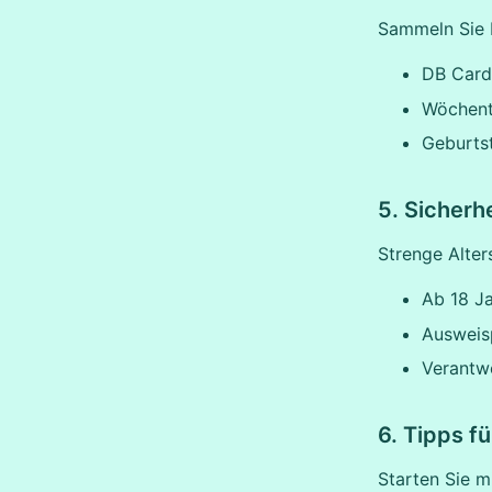
Sammeln Sie P
DB Card 
Wöchent
Geburts
5. Sicherh
Strenge Alters
Ab 18 J
Ausweisp
Verantw
6. Tipps f
Starten Sie m