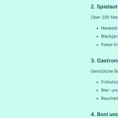
2. Spielau
Über 200 Mas
Neueste
Blackjac
Poker-E
3. Gastro
Gemütliche Ba
Frühstüc
Bier- un
Raucher
4. Boni u