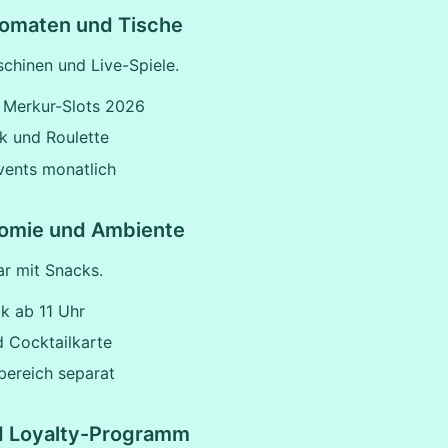
tomaten und Tische
chinen und Live-Spiele.
 Merkur-Slots 2026
k und Roulette
vents monatlich
nomie und Ambiente
r mit Snacks.
k ab 11 Uhr
d Cocktailkarte
bereich separat
nd Loyalty-Programm